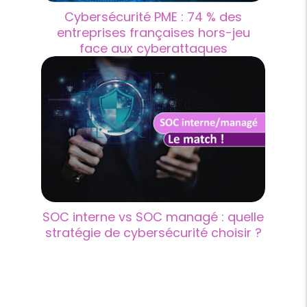
Cybersécurité PME : 74 % des
entreprises françaises hors-jeu
face aux cyberattaques
SOC interne vs SOC managé : quelle
stratégie de cybersécurité choisir ?